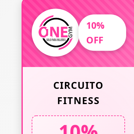
10%
OFF
CIRCUITO
FITNESS
10%