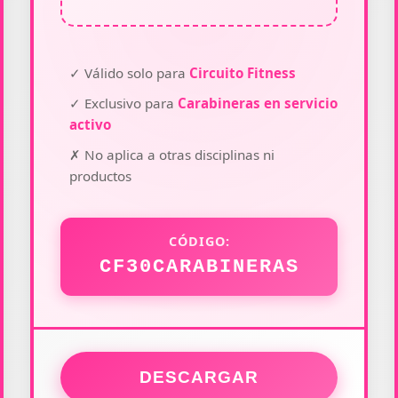
✓ Válido solo para
Circuito Fitness
✓ Exclusivo para
Carabineras en servicio
activo
✗ No aplica a otras disciplinas ni
productos
CÓDIGO:
CF30CARABINERAS
DESCARGAR